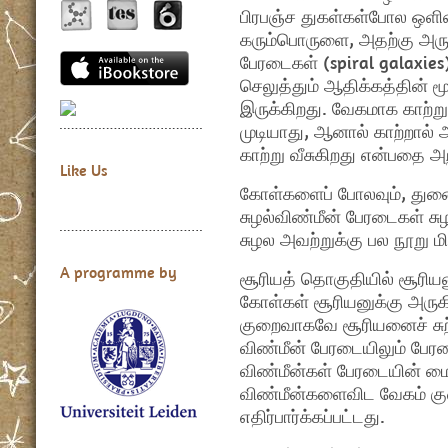
பிரபஞ்ச துகள்கள்போல ஒளிய
கரும்பொருளை, அதற்கு அருகி
பேரடைகள் (spiral galaxie
செலுத்தும் ஆதிக்கத்தின் 
இருக்கிறது. வேகமாக காற்று 
முடியாது, ஆனால் காற்றால
காற்று வீசுகிறது என்பதை 
Like Us
கோள்களைப் போலவும், துண
சுழல்விண்மீன் பேரடைகள் சுழல
சுழல அவற்றுக்கு பல நூறு மி
A programme by
சூரியத் தொகுதியில் சூரிய
கோள்கள் சூரியனுக்கு அருக
குறைவாகவே சூரியனைச் சு
விண்மீன் பேரடையிலும் பேரட
விண்மீன்கள் பேரடையின் மைய
விண்மீன்களைவிட வேகம் குற
எதிர்பார்க்கப்பட்டது.