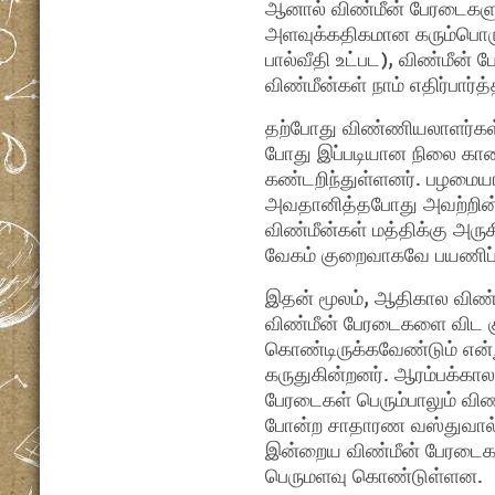
ஆனால் விண்மீன் பேரடைகளுக
அளவுக்கதிகமான கரும்பொர
பால்வீதி உட்பட), விண்மீன் 
விண்மீன்கள் நாம் எதிர்பா
தற்போது விண்ணியலாளர்கள்
போது இப்படியான நிலை காண
கண்டறிந்துள்ளனர். பழமை
அவதானித்தபோது அவற்றின் 
விண்மீன்கள் மத்திக்கு அரு
வேகம் குறைவாகவே பயணிப
இதன் மூலம், ஆதிகால விண்
விண்மீன் பேரடைகளை விட 
கொண்டிருக்கவேண்டும் என
கருதுகின்றனர். ஆரம்பக்கால 
பேரடைகள் பெரும்பாலும் விண்
போன்ற சாதாரண வஸ்துவால் 
இன்றைய விண்மீன் பேரடைகள
பெருமளவு கொண்டுள்ளன.