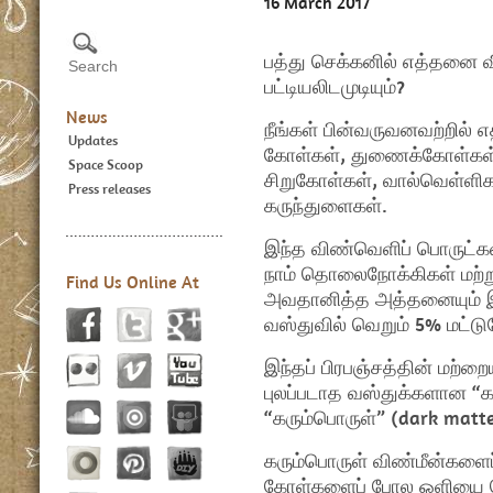
16 March 2017
பத்து செக்கனில் எத்தனை 
பட்டியலிடமுடியும்?
News
நீங்கள் பின்வருவனவற்றில் 
Updates
கோள்கள், துணைக்கோள்கள்,
Space Scoop
சிறுகோள்கள், வால்வெள்ளிகள
Press releases
கருந்துளைகள்.
இந்த விண்வெளிப் பொருட்கள்
நாம் தொலைநோக்கிகள் மற்று
Find Us Online At
அவதானித்த அத்தனையும் இந்
வஸ்துவில் வெறும் 5% மட்டு
இந்தப் பிரபஞ்சத்தின் மற்ற
புலப்படாத வஸ்துக்களான “கரு
“கரும்பொருள்” (dark matt
கரும்பொருள் விண்மீன்கள
கோள்களைப் போல ஒளியை தெ