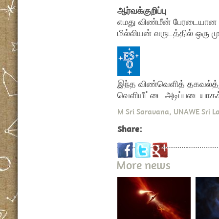
ஆர்வக்குறிப்பு
எமது விண்மீன் பேரடையான
மில்லியன் வருடத்தில் ஒரு மு
இந்த விண்வெளித் தகவல்த்து
வெளியீட்டை அடிப்படையா
M Sri Saravana, UNAWE Sri L
Share:
More news