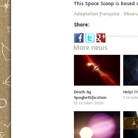
This Space Scoop is based
Adaptation française : Observ
Share:
More news
Death by
Help! I
Spaghettification
1 Octob
12 October 2020