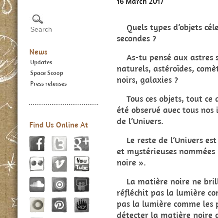
16 March 2017
Quels types d’objets cél
secondes ?
News
As-tu pensé aux astres sui
Updates
naturels, astéroïdes, comèt
Space Scoop
noirs, galaxies ?
Press releases
Tous ces objets, tout ce qu
été observé avec tous nos
de l’Univers.
Find Us Online At
Le reste de l’Univers est 
et mystérieuses nommées « 
noire ».
La matière noire ne brille
réfléchit pas la lumière c
pas la lumière comme les 
détecter la matière noire q