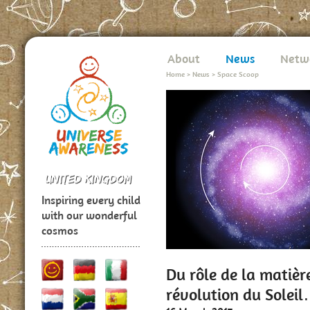
About
News
Netw
Home
>
News
>
Space Scoop
Inspiring every child
with our wonderful
cosmos
Du rôle de la matièr
révolution du Solei