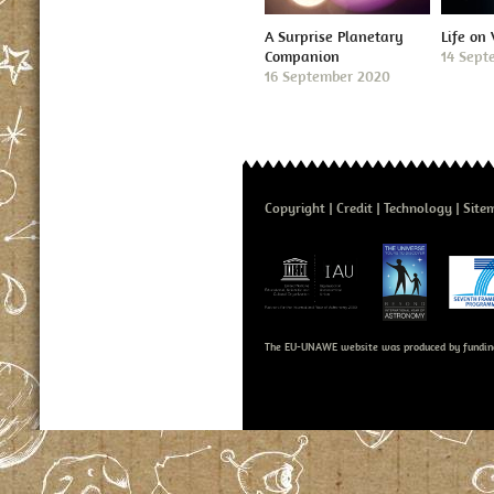
A Surprise Planetary
Life on
Companion
14 Sept
16 September 2020
Copyright
Credit
Technology
Site
The EU-UNAWE website was produced by fundin