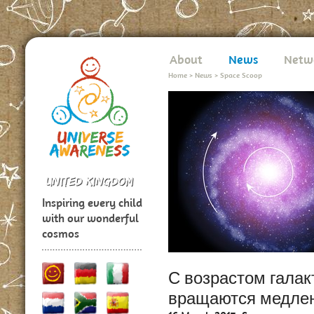
About
News
Netw
Home
>
News
>
Space Scoop
Inspiring every child
with our wonderful
cosmos
С возрастом галак
вращаются медле