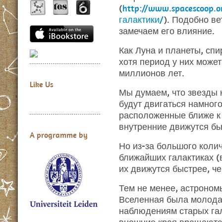
(
http://www.spacescoop.
галактики/
). Подобно ве
замечаем его влияние.
Как Луна и планеты, сп
хотя период у них может
миллионов лет.
Like Us
Мы думаем, что звезды 
будут двигаться намног
расположенные ближе к 
внутренние движутся бы
A programme by
Но из-за большого коли
ближайших галактиках (
их движутся быстрее, ч
Тем не менее, астрономы
Вселенная была молода,
наблюдениям старых гал