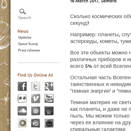
16 March 2017, Samara
Сколько космических объ
секунд?
News
Например: планеты, спут
Updates
астероиды, кометы, тум
Space Scoop
Press releases
Все эти объекты можно
различных приборов и и
всего 5% от всей Вселен
Find Us Online At
Остальная часть Вселен
таинственных и невиди
‘темная энергия’ и ‘темн
Темная материя не свети
как планеты, и даже не 
пыль. Мы можем только
через ее влияние на дру
спиральные галактики