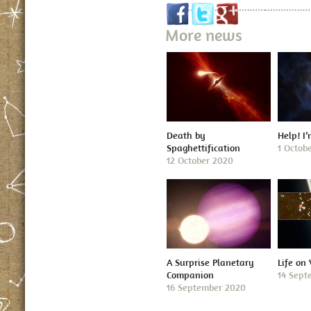
More news
Death by
Help! I
Spaghettification
1 Octob
12 October 2020
A Surprise Planetary
Life on
Companion
14 Sept
16 September 2020