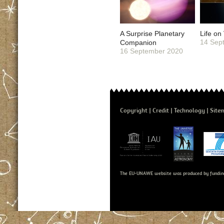
A Surprise Planetary
Life on
14 Sep
Companion
16 September 2020
Copyright
Credit
Technology
Site
The EU-UNAWE website was produced by fundin