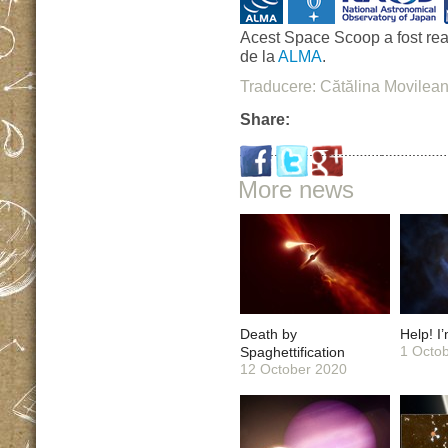
Acest Space Scoop a fost rea
de la
ALMA
.
Traducere: Cătălina Movil
Share:
More news
Death by
Help! I
1 Octo
Spaghettification
12 October 2020