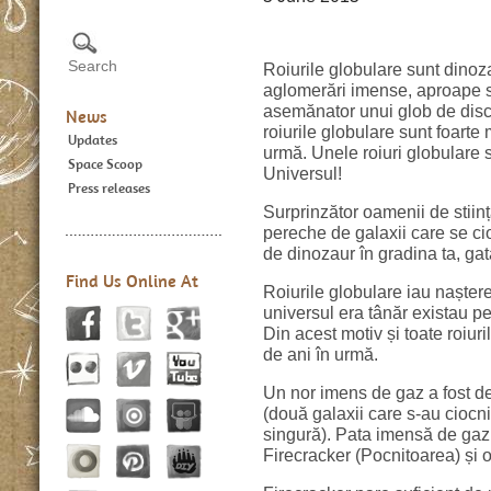
Roiurile globulare sunt dinoza
aglomerări imense, aproape sf
asemănator unui glob de disc
News
roiurile globulare sunt foarte 
Updates
urmă. Unele roiuri globulare s
Space Scoop
Universul!
Press releases
Surprinzător oamenii de stiinț
pereche de galaxii care se ci
de dinozaur în gradina ta, gat
Find Us Online At
Roiurile globulare iau nașter
universul era tânăr existau pe
Din acest motiv și toate roiur
de ani în urmă.
Un nor imens de gaz a fost des
(două galaxii care s-au ciocn
singură). Pata imensă de gaz 
Firecracker (Pocnitoarea) și 