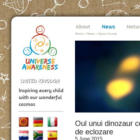
About
News
Netw
Home
>
News
>
Space Scoop
Inspiring every child
with our wonderful
cosmos
Oul unui dinozaur c
de eclozare
5 June 2015