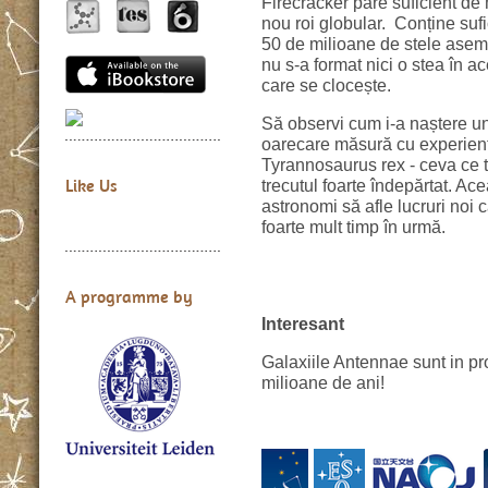
Firecracker pare suficient de 
nou roi globular. Conține sufi
50 de milioane de stele ase
nu s-a format nici o stea în a
care se clocește.
Să observi cum i-a naștere un
oarecare măsură cu experiența
Tyrannosaurus rex - ceva ce te
Like Us
trecutul foarte îndepărtat. Ace
astronomi să afle lucruri noi c
foarte mult timp în urmă.
A programme by
Interesant
Galaxiile Antennae sunt in p
milioane de ani!