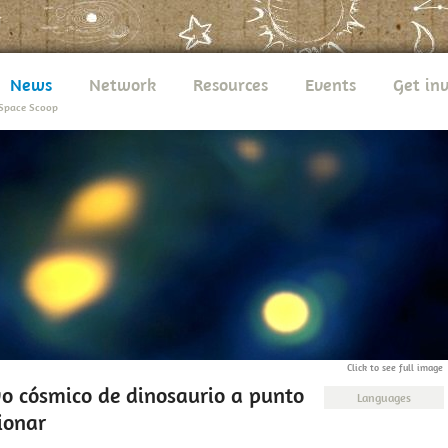
News
Network
Resources
Events
Get in
Space Scoop
Click to see full image
o cósmico de dinosaurio a punto
Languages
ionar