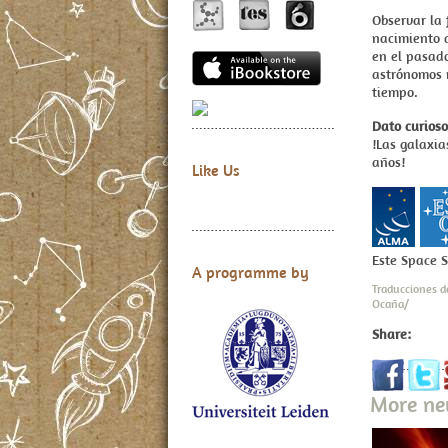
Observar la 
nacimiento d
en el pasad
astrónomos 
tiempo.
Dato curioso
!Las galaxi
años!
Like Us
Este Space 
A programme by
Traducciones d
Ocaña/
Share:
More n