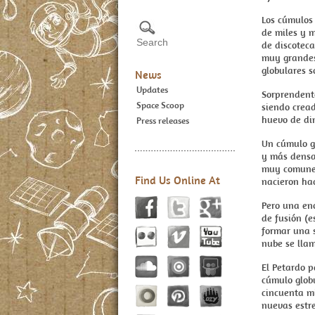
Los cúmulos 
de miles y m
de discoteca
muy grandes
globulares s
News
Updates
Sorprendent
Space Scoop
siendo cread
huevo de din
Press releases
Un cúmulo g
y más densa
muy comunes.
Find Us Online At
nacieron hac
Pero una en
de fusión (
formar una 
nube se llam
El Petardo 
cúmulo globu
cincuenta mi
nuevas estre