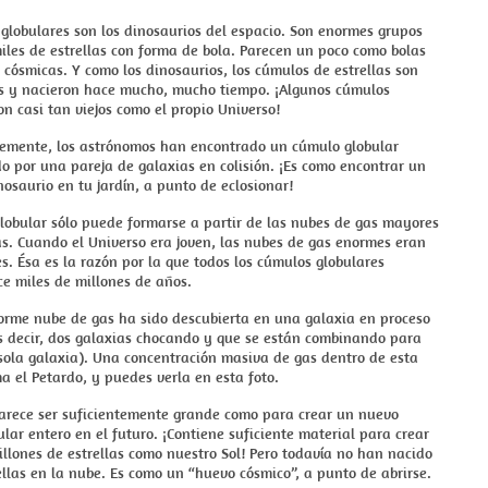
globulares son los dinosaurios del espacio. Son enormes grupos
iles de estrellas con forma de bola. Parecen un poco como bolas
 cósmicas. Y como los dinosaurios, los cúmulos de estrellas son
 y nacieron hace mucho, mucho tiempo. ¡Algunos cúmulos
on casi tan viejos como el propio Universo!
emente, los astrónomos han encontrado un cúmulo globular
o por una pareja de galaxias en colisión. ¡Es como encontrar un
osaurio en tu jardín, a punto de eclosionar!
lobular sólo puede formarse a partir de las nubes de gas mayores
s. Cuando el Universo era joven, las nubes de gas enormes eran
 Ésa es la razón por la que todos los cúmulos globulares
e miles de millones de años.
orme nube de gas ha sido descubierta en una galaxia en proceso
es decir, dos galaxias chocando y que se están combinando para
sola galaxia). Una concentración masiva de gas dentro de esta
a el Petardo, y puedes verla en esta foto.
parece ser suficientemente grande como para crear un nuevo
lar entero en el futuro. ¡Contiene suficiente material para crear
llones de estrellas como nuestro Sol! Pero todavía no han nacido
llas en la nube. Es como un “huevo cósmico”, a punto de abrirse.