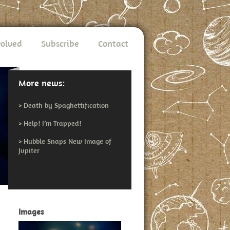
volved
Subscribe
Contact
More news:
>
Death by Spaghettification
>
Help! I’m Trapped!
>
Hubble Snaps New Image of
Jupiter
Images