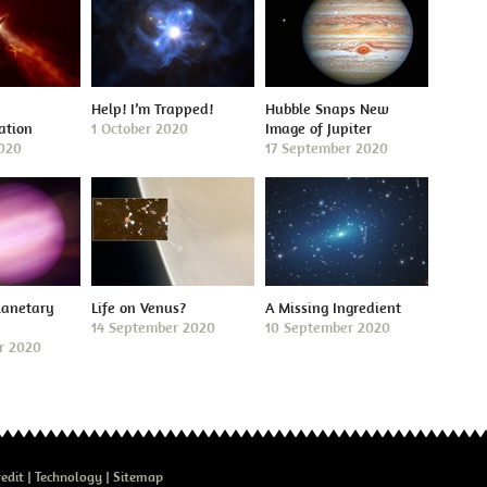
Help! I’m Trapped!
Hubble Snaps New
ation
1 October 2020
Image of Jupiter
2020
17 September 2020
lanetary
Life on Venus?
A Missing Ingredient
14 September 2020
10 September 2020
r 2020
edit
Technology
Sitemap