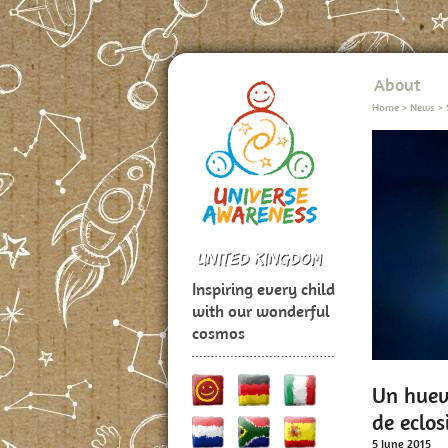
About
Home
>
News
>
Inspiring every child
with our wonderful
cosmos
Un huev
de eclos
5 June 2015