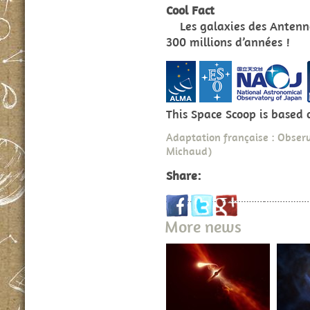
Cool Fact
Les galaxies des Antennes
300 millions d’années !
This Space Scoop is based
Adaptation française : Observ
Michaud)
Share:
More news