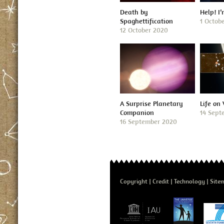
Death by
Help! I
Spaghettification
1 Octob
12 October 2020
A Surprise Planetary
Life on
Companion
14 Sept
16 September 2020
Copyright
Credit
Technology
Site