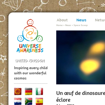
About
News
Netw
Home
>
News
>
Space Scoop
Inspiring every child
with our wonderful
cosmos
Un œuf de dinosaure
éclore