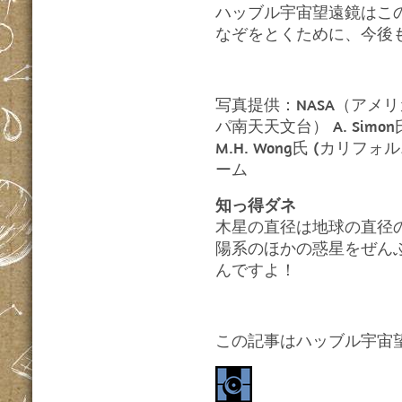
ハッブル宇宙望遠鏡はこ
なぞをとくために、今後
写真提供：NASA（アメリ
パ南天天文台） A. Sim
M.H. Wong氏 (カリフ
ーム
知っ得ダネ
木星の直径は地球の直径の
陽系のほかの惑星をぜんぶ
んですよ！
この記事はハッブル宇宙