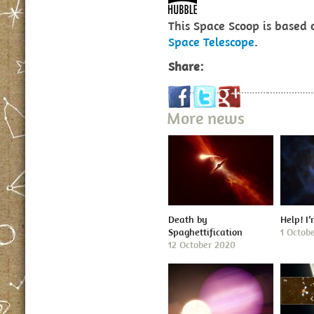
This Space Scoop is based
Space Telescope
.
Share:
More news
Death by
Help! I
Spaghettification
1 Octob
12 October 2020