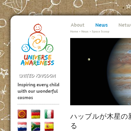
About
News
Netw
Home
>
News
>
Space Scoop
Inspiring every child
with our wonderful
cosmos
ハッブルが木星の
る