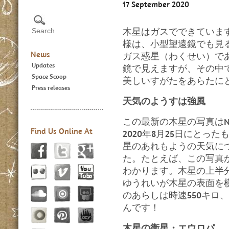
17 September 2020
木星はガスでできていま
様は、小型望遠鏡でも見
News
ガス惑星（わくせい）で
Updates
鏡で見えますが、その中
Space Scoop
美しいすがたをあらたに
Press releases
天気のようすは強風
この最新の木星の写真はNA
Find Us Online At
2020年8月25日にとっ
星のあれもようの天気に
た。たとえば、この写真
わかります。木星の上半
ゆうれいが木星の表面を
のあらしは時速550キロ
んです！
木星の衛星・エウロパ