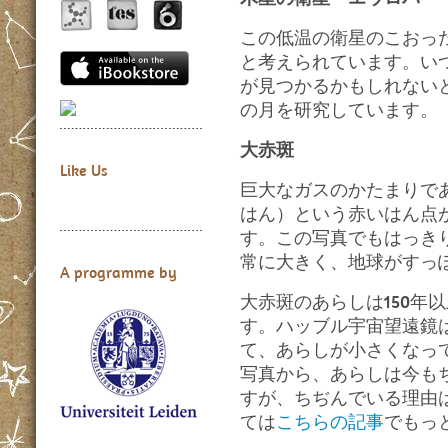
この低温の衛星のこおっ
と考えられています。い
が見つかるかもしれない
の月を研究しています。
大赤斑
Like Us
巨大なガスのかたまりで
はん）という赤いはん点
す。この写真でもはっき
常に大きく、地球がすっ
A programme by
大赤斑のあらしは150年
す。ハッブル宇宙望遠鏡
て、あらしが小さくなっ
写真から、あらしは今も
すが、ちぢんでいる理由
ては
こちらの記事
でもっ