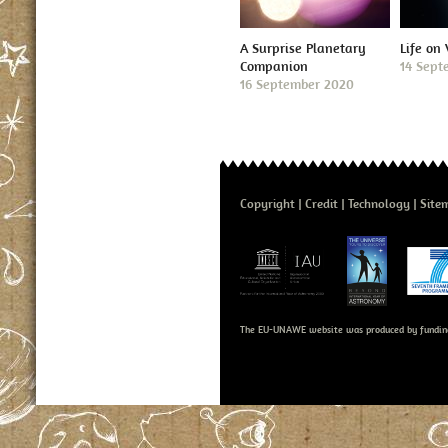
A Surprise Planetary
Life on
Companion
14 Sept
16 September 2020
Copyright
Credit
Technology
Site
The EU-UNAWE website was produced by fundin