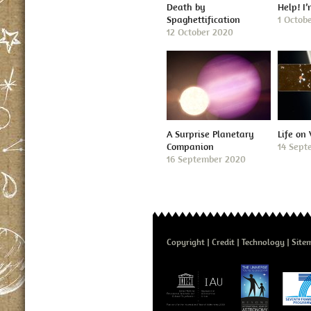
Death by
Help! I
Spaghettification
1 Octob
12 October 2020
A Surprise Planetary
Life on
Companion
14 Sept
16 September 2020
Copyright
Credit
Technology
Site