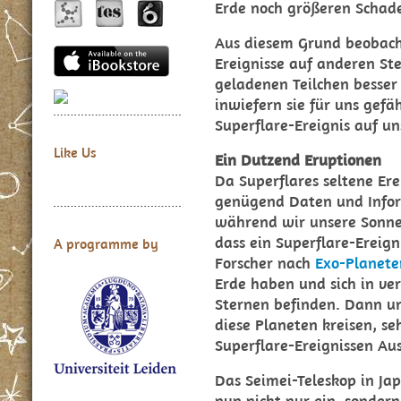
Erde noch größeren Schad
Aus diesem Grund beobach
Ereignisse auf anderen St
geladenen Teilchen besser
inwiefern sie für uns gefäh
Superflare-Ereignis auf un
Like Us
Ein Dutzend Eruptionen
Da Superflares seltene Erei
genügend Daten und Infor
während wir unsere Sonne
dass ein Superflare-Ereign
A programme by
Forscher nach
Exo-Planete
Erde haben und sich in ve
Sternen befinden. Dann un
diese Planeten kreisen, s
Superflare-Ereignissen Au
Das Seimei-Teleskop in Ja
nun nicht nur ein, sondern