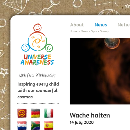
About
News
Netw
Home
>
News
>
Space Scoop
Inspiring every child
with our wonderful
cosmos
Wache halten
14 July 2020