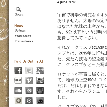
4 June 2017
宇宙で科学の研究をすす
ありません。太陽の特定の
News
はなれた地球の上空から
Updates
も、5分以下という短時
Space Scoop
想像してみて下さい。
Press releases
それが、クラスプ(CLAS
スプとは、2015年に打
た、先たん技術の望遠鏡
Find Us Online At
に、クラスプがとった写
ロケットが宇宙に届くと
て、地球の上空150キロ
だけ、だれもまねできな
す。それからパラシュー
した。
クラスプのおかげで、科