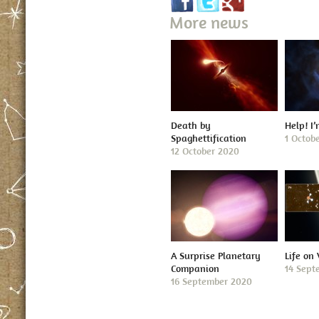
More news
Death by
Help! I
Spaghettification
1 Octob
12 October 2020
A Surprise Planetary
Life on
Companion
14 Sept
16 September 2020