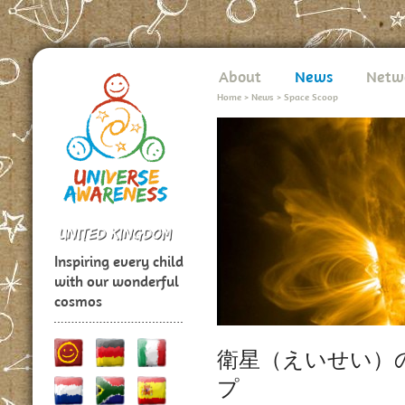
About
News
Netw
Home
>
News
>
Space Scoop
Inspiring every child
with our wonderful
cosmos
衛星（えいせい）
プ