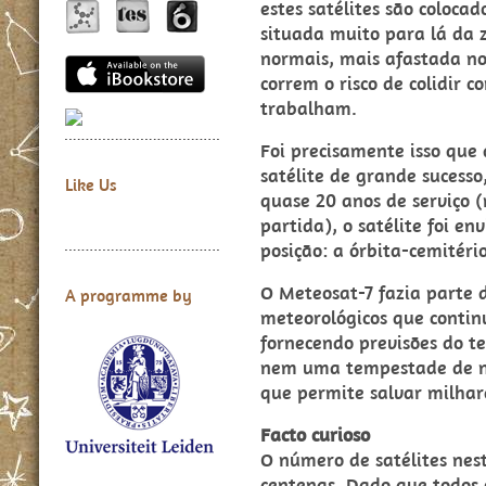
estes satélites são coloca
situada muito para lá da 
normais, mais afastada no
correm o risco de colidir c
trabalham.
Foi precisamente isso que
satélite de grande sucess
Like Us
quase 20 anos de serviço (
partida), o satélite foi en
posição: a órbita-cemitério
O Meteosat-7 fazia parte 
A programme by
meteorológicos que contin
fornecendo previsões do 
nem uma tempestade de ne
que permite salvar milhar
Facto curioso
O número de satélites nest
centenas. Dado que todos 