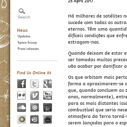
25 April 2017
Há milhares de satélites n
sucede com todas as outras
eternos. Têm uma quantida
News
difíceis condições que en
Updates
estragam-nos.
Space Scoop
Press releases
Quando deixam de estar e
ser tomadas muitas precau
vão acabar por danificar ou
Find Us Online At
Os que orbitam mais pert
forma a aproximarem-se a
que, quando concluem as s
anos, normalmente), entr
para os mais distantes iss
combustível que seria nece
atmosfera da Terra torná-
serem lançados para o espa