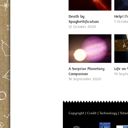
Death by
Help! I
Spaghettification
1 Octob
12 October 2020
A Surprise Planetary
Life on
Companion
14 Sept
16 September 2020
Copyright
Credit
Technology
Site