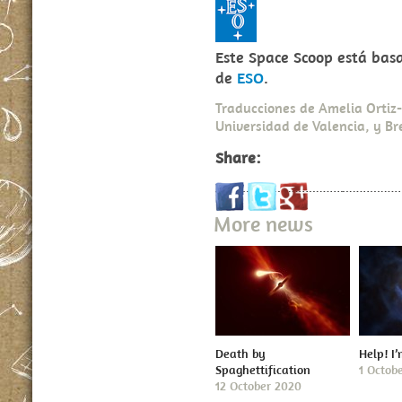
Este Space Scoop está ba
de
ESO
.
Traducciones de Amelia Ortiz
Universidad de Valencia, y B
Share:
More news
Death by
Help! I
Spaghettification
1 Octob
12 October 2020