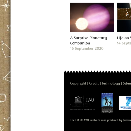
A Surprise Planetary
Life on
Companion
14 Sept
16 September 2020
Copyright
Credit
Technology
Site
The EU-UNAWE website was produced by fundin