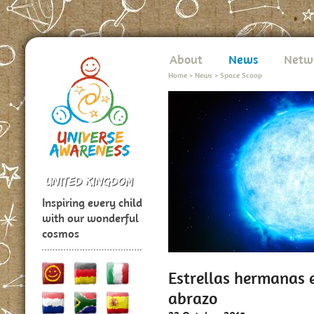
About
News
Netw
Home
>
News
>
Space Scoop
Inspiring every child
with our wonderful
cosmos
Estrellas hermanas 
abrazo