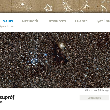
News
Network
Resources
Events
Get in
Space Scoop
Click to see full image
ssupróf
Languages
13