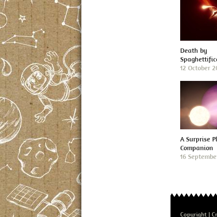
Death by
Spaghettific
12 October 
A Surprise P
Companion
16 Septembe
Copyright
Cr