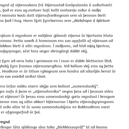
mynd af stjörnuskara frá Stjörnustöð Evrópulanda á suðurhveli!
, það er eins og einhver hafi hellt einhverju niður á miðja
 minnsta kosti datt stjörnufræðingnum sem sá þennan blett
a það í hug. Hann lýsti fyrirbærinu sem
„blekdropa á björtum
sjáum á myndinni er milljónir glóandi stjarna úr bjartasta hluta
rinnar. Þetta svæði á himninum eru svo uppfullt af stjörnum að
dökkan blett á allri myndinni. Í miðjunni, við hlið mjög bjartrar,
rnuþyrpingar, sést hins vegar skringilegt dökkt ský.
t fyrir að vera hola í geimnum en í raun er dökki bletturinn lítið,
kský fyrir framan stjörnumergðina. Við köllum ský eins og þetta
 Hnoðrinn er úr litlum rykögnum sem hindra að sólarljós berist úr
m svo svæðið virðist tómt.
ru leifar miklu stærri skýja sem kallast „sameindaský“.
gra nafn á þeim er „stjörnuhreiður“ vegna þess að í þessum stóru
st stjörnur! Úr þessu eina sameindaskýi gætu myndast í kringum
tjörnur eins og sólin okkar! Stjörnurnar í björtu stjörnuþyrpingunni
d urðu allar til úr sama sameindaskýinu en Bokhnoðrinn næst
er afgangsefnið úr því.
ðreynd
ðingar láta sjúklinga sína taka „blekklessupróf“ til að kanna