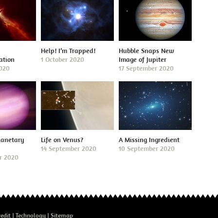
Help! I’m Trapped!
Hubble Snaps New
ation
1 October 2020
Image of Jupiter
2020
17 September 2020
lanetary
Life on Venus?
A Missing Ingredient
14 September 2020
10 September 2020
r 2020
edit
Technology
Sitemap