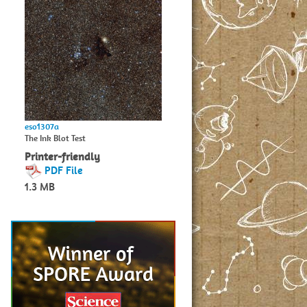
eso1307a
The Ink Blot Test
Printer-friendly
PDF File
1.3 MB