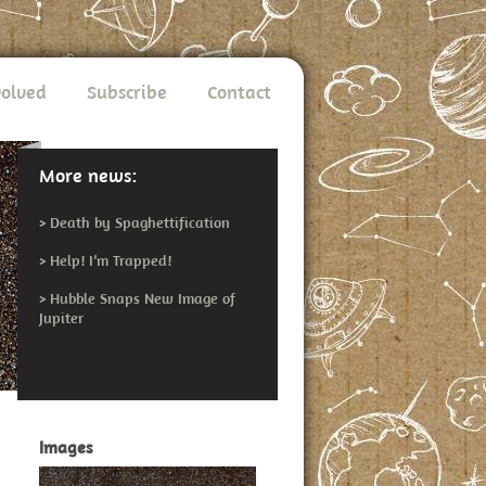
volved
Subscribe
Contact
More news:
>
Death by Spaghettification
>
Help! I’m Trapped!
>
Hubble Snaps New Image of
Jupiter
Images