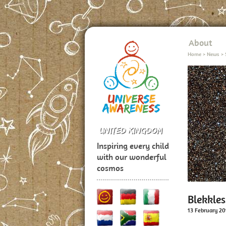
About
Home
>
News
>
Inspiring every child
with our wonderful
cosmos
Blekkle
13 February 20