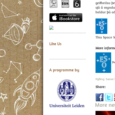
geðheilsu þe
sjá á myndu
heldur þú a
This Space 
Like Us
More inform
Þe
A programme by
Þýðing: Sævar 
Share:
More n