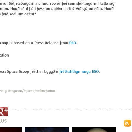
irra. Sálfræðingarnir vinna svo úr því sem sjúklingarnir telja sig
num. Hvað sérð þú í þessum dökka bletti? Við sjáum eðlu. Hvað
ð það segi um okkur?
Scoop is based on a Press Release from
ESO
.
ation
ssi Space Scoop frétt er byggð á
fréttatilkynningu ESO
.
Helgi Bragason/Stjörnufræðivefurinn
ews