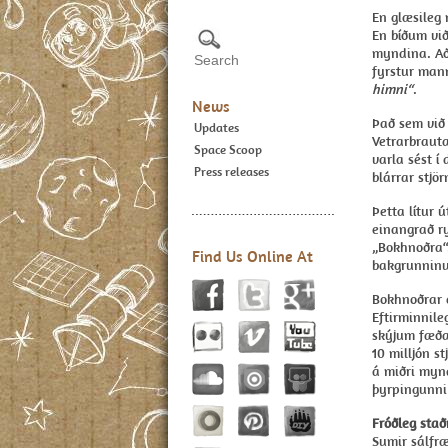
En glæsileg 
En bíðum við
myndina. Að
fyrstur mann
himni“
.
News
Það sem við 
Updates
Vetrarbrauta
Space Scoop
varla sést í 
Press releases
blárrar stjö
Þetta lítur ú
einangrað ry
„Bokhnoðra“.
Find Us Online At
bakgrunninu
Bokhnoðrar e
Eftirminnile
skýjum fæða
10 milljón s
á miðri myn
þyrpingunni 
Fróðleg sta
Sumir sálfræ