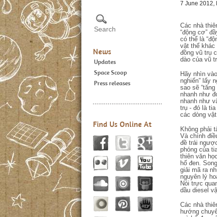
7 June 2012, 
Các nhà thiê
“động cơ” đầ
có thể là “đ
vật thể khác 
News
đồng vũ trụ 
dào của vũ tr
Updates
Space Scoop
Hãy nhìn vào
nghiến” lấy n
Press releases
sao sẽ “tăng
nhanh như đó
nhanh như vậ
trụ - đó là 
các dòng vật
Find Us Online At
Không phải t
Và chính điề
đề trái ngượ
phóng của ti
thiên văn họ
hố đen. Song
giải mã ra n
nguyên lý hoạ
Nói trực qua
dầu diesel v
Các nhà thiê
hướng chuyển