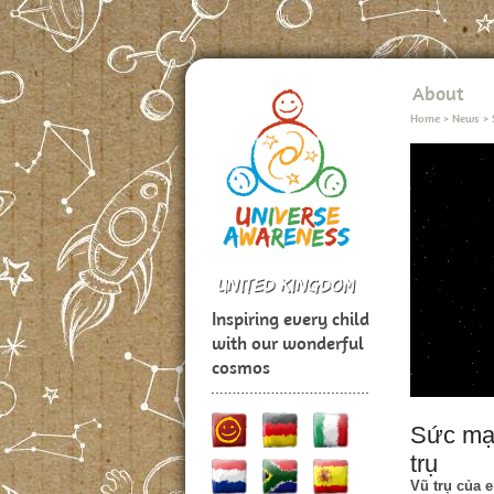
About
Home
>
News
>
Inspiring every child
with our wonderful
cosmos
Sức mạn
trụ
Vũ trụ của 