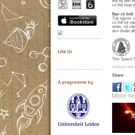
mà hố đen sẽ
có thể hoạt 
Bạn có biết
Trái ngược v
có thể lọt và
nhiên, hố trắ
đơn thuần để 
Like Us
This Space 
VietAstro biên
Share:
A programme by
More n