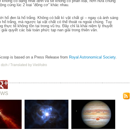
 không có dạng nhất định và sẽ không có phân loại, hơn nữa chúng
động cùng lúc 2 loại “động cơ” khác nhau.
ới hố đen là hố trắng. Không có bất kì vật chất gì – ngay cả ánh sáng
o hố trắng, mà ngược lại vật chất có thể thoát ra ngoài chúng. Tuy
ng thực tế không tồn tại trong vũ trụ. Đây chỉ là khái niệm lý thuyết
giải quyết các bài toán phức tạp nan giải trong thiên văn.
Scoop is based on a Press Release from
Royal Astronomical Society
.
 dịch / Translated by VietAstro
ews