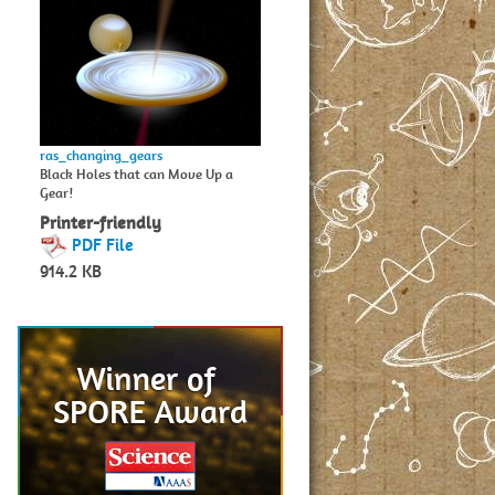
ras_changing_gears
Black Holes that can Move Up a
Gear!
Printer-friendly
PDF File
914.2 KB