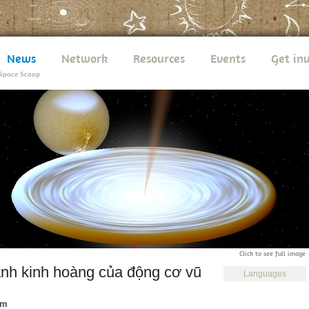
News
Network
Resources
Events
Get in
Space Scoop
Click to see full image
h kinh hoàng của động cơ vũ
Languages
em