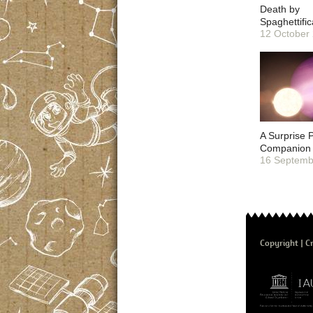
Death by
Spaghettific
12 October
A Surprise 
Companion
16 Septemb
Copyright
Cr