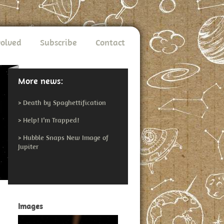
volved
Subscribe
Contact
More news:
>
Death by Spaghettification
>
Help! I’m Trapped!
>
Hubble Snaps New Image of
Jupiter
Images