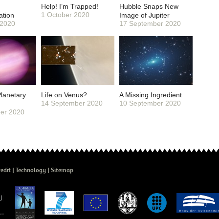
Help! I’m Trapped!
Hubble Snaps New
1 October 2020
ation
Image of Jupiter
 2020
17 September 2020
Planetary
Life on Venus?
A Missing Ingredient
14 September 2020
10 September 2020
er 2020
edit
Technology
Sitemap