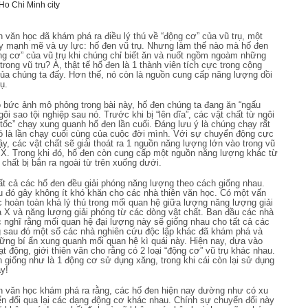
Ho Chi Minh city
n văn học đã khám phá ra điều lý thú về “động cơ” của vũ trụ, một
y mạnh mẽ và uy lực: hố đen vũ trụ. Nhưng làm thế nào mà hố đen
ộng cơ” của vũ trụ khi chúng chỉ biết ăn và nuốt ngồm ngoàm những
trong vũ trụ? À, thật tế hố đen là 1 thành viên tích cực trong cộng
của chúng ta đấy. Hơn thế, nó còn là nguồn cung cấp năng lượng dồi
ụ.
 bức ảnh mô phỏng trong bài này, hố đen chúng ta đang ăn “ngấu
gôi sao tội nghiệp sau nó. Trước khi bị “lên dĩa”, các vật chất từ ngôi
 tốc” chạy xung quanh hố đen lần cuối. Đáng lưu ý là chúng chạy rất
 là lần chạy cuối cùng của cuộc đời mình. Với sự chuyển động cực
y, các vật chất sẽ giải thoát ra 1 nguồn năng lượng lớn vào trong vũ
tia X. Trong khi đó, hố đen còn cung cấp một nguồn năng lượng khác từ
 chất bị bắn ra ngoài từ trên xuống dưới.
ất cả các hố đen đều giải phóng năng lượng theo cách giống nhau.
u đó gây không ít khó khăn cho các nhà thiên văn học. Có một vấn
c hoàn toàn khá lý thú trong mối quan hệ giữa lượng năng lượng giải
a X và năng lượng giải phóng từ các dòng vật chất. Ban đầu các nhà
c nghĩ rằng mối quan hệ đại lượng này sẽ giống nhau cho tất cả các
 sau đó một số các nhà nghiên cứu độc lập khác đã khám phá và
hững bí ẩn xung quanh mối quan hệ kì quái này. Hiện nay, dựa vào
t động, giới thiên văn cho rằng có 2 loại “động cơ” vũ trụ khác nhau.
n giống như là 1 động cơ sử dụng xăng, trong khi cái còn lại sử dụng
ậy!
n văn học khám phá ra rằng, các hố đen hiện nay dường như có xu
 đổi qua lại các dạng động cơ khác nhau. Chính sự chuyển đổi này