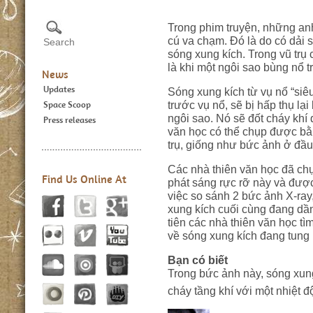
Trong phim truyện, những anh
cú va chạm. Đó là do có dải 
sóng xung kích. Trong vũ trụ 
là khi một ngôi sao bùng nổ tr
News
Updates
Sóng xung kích từ vụ nổ “siêu
trước vụ nổ, sẽ bị hấp thụ lạ
Space Scoop
ngôi sao. Nó sẽ đốt cháy khí 
Press releases
văn học có thể chụp được bằn
trụ, giống như bức ảnh ở đầu
Các nhà thiên văn học đã ch
Find Us Online At
phát sáng rực rỡ này và đượ
việc so sánh 2 bức ảnh X-ray
xung kích cuối cùng đang dần
tiên các nhà thiên văn học t
về sóng xung kích đang tung p
Bạn có biết
Trong bức ảnh này,
sóng xung
cháy tầng khí với một nhiệt 