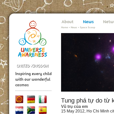
About
News
Netw
Home
>
News
>
Space Scoop
Inspiring every child
with our wonderful
cosmos
Tung phá tự do từ k
Vũ trụ của em
15 May 2012, Ho Chi Minh ci