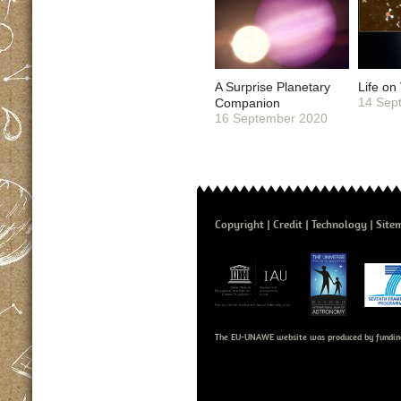
A Surprise Planetary
Life on
14 Sep
Companion
16 September 2020
Copyright
Credit
Technology
Site
The EU-UNAWE website was produced by fundin