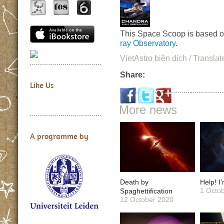
This Space Scoop is based 
ray Observatory
.
VietAstro biên dịch / Translat
Share:
Like Us
More news
A programme by
Death by
Help! I
1 Octo
Spaghettification
12 October 2020