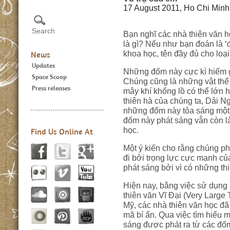
17 August 2011, Ho Chi Minh 
Bạn nghĩ các nhà thiên văn h
là gì? Nếu như bạn đoán là ‘
khoa học, tên đầy đủ cho loại
News
Updates
Những đốm này cực kì hiếm gặ
Space Scoop
Chúng cũng là những vật thể
Press releases
mây khí khổng lồ có thể lớn 
thiên hà của chúng ta, Dải 
những đốm này tỏa sáng một 
đốm này phát sáng vẫn còn là
học.
Find Us Online At
Một ý kiến cho rằng chúng phá
đi bởi trọng lực cực mạnh củ
phát sáng bởi vì có những th
Hiện nay, bằng việc sử dụng 
thiên văn Vĩ Đại (Very Large
Mỹ, các nhà thiên văn học đã
mã bí ẩn. Qua việc tìm hiểu m
sáng được phát ra từ các đốm