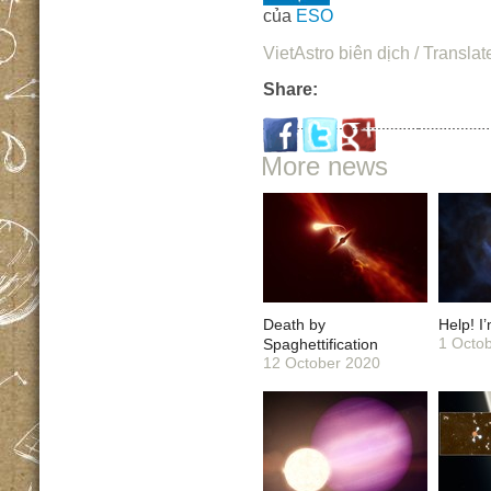
của
ESO
VietAstro biên dịch / Translat
Share:
More news
Death by
Help! I
1 Octo
Spaghettification
12 October 2020