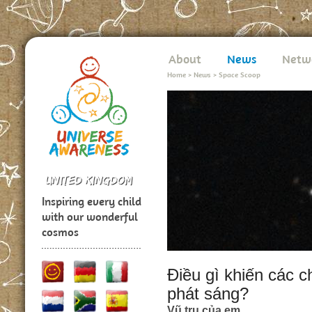
About
News
Netw
Home
>
News
>
Space Scoop
Inspiring every child
with our wonderful
cosmos
Điều gì khiến các 
phát sáng?
Vũ trụ của em