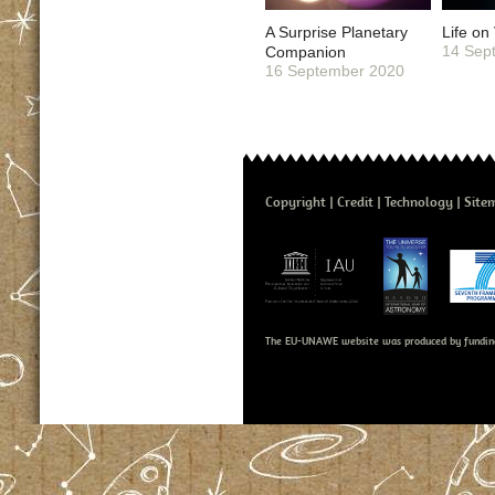
A Surprise Planetary
Life on
14 Sep
Companion
16 September 2020
Copyright
Credit
Technology
Site
The EU-UNAWE website was produced by fundin