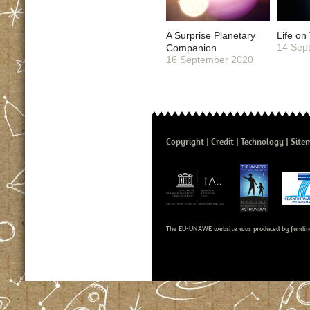
A Surprise Planetary
Life on
14 Sep
Companion
16 September 2020
Copyright
Credit
Technology
Site
The EU-UNAWE website was produced by fundin