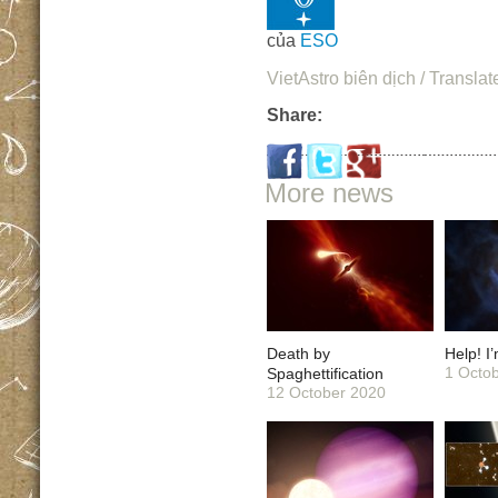
của
ESO
VietAstro biên dịch / Translat
Share:
More news
Death by
Help! I
1 Octo
Spaghettification
12 October 2020