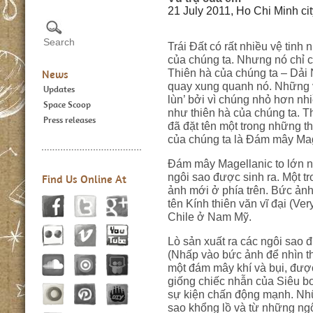
21 July 2011, Ho Chi Minh cit
Trái Đất có rất nhiều vệ tinh
của chúng ta. Nhưng nó chỉ có
Thiên hà của chúng ta – Dải 
News
quay xung quanh nó. Những vệ
Updates
lùn’ bởi vì chúng nhỏ hơn nh
Space Scoop
như thiên hà của chúng ta. T
Press releases
đã đặt tên một trong những t
của chúng ta là Đám mây Mage
Đám mây Magellanic to lớn 
ngôi sao được sinh ra. Một t
Find Us Online At
ảnh mới ở phía trên. Bức ản
tên Kính thiên văn vĩ đại (Ver
Chile ở Nam Mỹ.
Lò sản xuất ra các ngôi sao 
(Nhấp vào bức ảnh để nhìn th
một đám mây khí và bụi, đượ
giống chiếc nhẫn của Siêu b
sự kiện chấn động mạnh. Nh
sao khổng lồ và từ những ngô