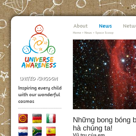
About
News
Netw
Home
>
News
>
Space Scoop
Inspiring every child
with our wonderful
cosmos
Những bong bóng b
hà chúng ta!
Vũ trụ của em